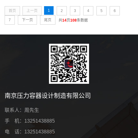
1
首页
上一页
2
3
4
5
6
7
下一页
尾页
共
14
页
108
条数据
南京压力容器设计制造有限公司
联系人：周先生
手 机：13251438885
电 话：13251438885