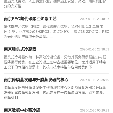
设施完成拆除，人工转运作业，确保施工安全、高效，兼顾利旧部
分的完好性...
南京FEC氟代碳酸乙烯酯工艺
2026-01-10 23:40:37
氟代碳酸乙烯酯（FEC）氟代碳酸乙烯酯，又称4-氟-1,3-二氧戊
环-2-酮，化学式为C3H3FO3，沸点249℃，熔点18-23℃℃。FEC
为无色透明液体或无色晶体。...
南京锤头式冷凝器
2026-01-10 23:38:53
锤头式冷凝器作为一种高效冷凝设备，凭借其高负荷承载能力与低
压降运行优势，在工业冷凝工艺中占据重要地位，尤其适用于特定
工况下的气相冷凝需求，其核心技术特性与应用优势如下...
南京降膜蒸发器与升膜蒸发器的核心
2026-01-10 23:35:40
降膜蒸发器与升膜蒸发器工作原理的核心区别降膜蒸发器和升膜蒸
发器同属液膜式蒸发器，核心差异在于液膜流动方向、动力来源、
成膜机制...
南京数据中心蓄冷罐
2025-12-20 00:20:33