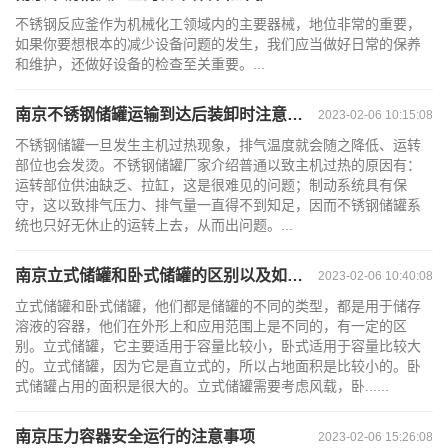
不锈钢反应釜作为机械化工领域内的主要器械，地位非常的重要，
如果你要想根本的减少设备问题的发生，我们应当做好日常的保养
和维护，还做好设备的检查至关重要。...
南京不锈钢储罐运输到达后装卸时注意事项
2023-02-06 10:15:08
不锈钢储罐一旦发生主机过热现象，排气温度就会随之降低、运转
部位也会发烫。不锈钢储罐厂家介绍普通以致主机过热的原因有：
运转部位供油缺乏、拉缸，这是很难见的问题；制动系统具有保
守，这以致排气压力、排气量一直得不到知足，因而不锈钢储罐系
统也只好无休止的运转上去，从而出问题。...
南京立式储罐和卧式储罐的区别以及如何选择
2023-02-06 10:40:08
立式储罐和卧式储罐，他们都是储罐的不同的类型，都是用于储存
溶液的容器，他们在外形上和应用范围上是不同的，有一定的区
别。立式储罐，它主要适用于容量比较小，卧式适用于容量比较大
的。立式储罐，因为它是直立式的，所以占地面积是比较小的。卧
式储罐占用的面积是很大的。立式储罐需要考虑风载，卧......
南京压力容器安全运行的注意事项
2023-02-06 15:26:08